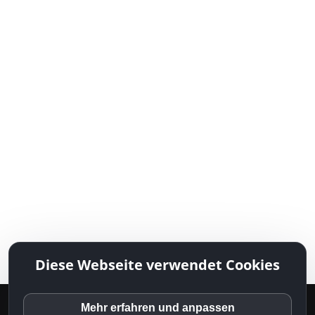
Diese Webseite verwendet Cookies
Diese Website oder ihre Tools von Drittanbietern
verarbeiten personenbezogene Daten (z. B.
Mehr erfahren und anpassen
© 2026 Dipupo |
Kontakt
|
Impressum
|